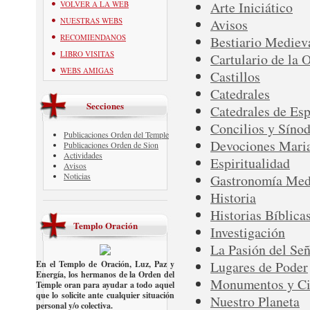
Arte Iniciático
VOLVER A LA WEB
NUESTRAS WEBS
Avisos
RECOMIENDANOS
Bestiario Mediev
LIBRO VISITAS
Cartulario de la 
WEBS AMIGAS
Castillos
Catedrales
Secciones
Catedrales de Es
Concilios y Sínod
Publicaciones Orden del Temple
Devociones Mari
Publicaciones Orden de Sion
Actividades
Espiritualidad
Avisos
Noticias
Gastronomía Med
Historia
Historias Bíblica
Templo Oración
Investigación
La Pasión del Se
Lugares de Poder
En el Templo de Oración, Luz, Paz y
Energía, los hermanos de la Orden del
Monumentos y Ci
Temple oran para ayudar a todo aquel
que lo solicite ante cualquier situación
Nuestro Planeta
personal y/o colectiva.