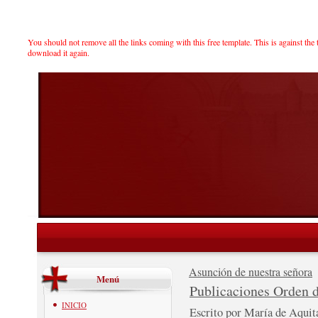
You should not remove all the links coming with this free template. This is against the 
download it again.
Asunción de nuestra señora
Menú
Publicaciones Orden 
INICIO
Escrito por María de Aqui