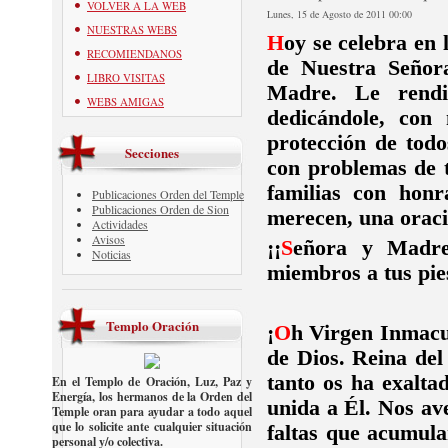
VOLVER A LA WEB
Lunes, 15 de Agosto de 2011 00:00
NUESTRAS WEBS
H
oy se celebra en 
RECOMIENDANOS
de Nuestra Señor
LIBRO VISITAS
Madre. Le rendi
WEBS AMIGAS
dedicándole, con
protección de todo
Secciones
con problemas de 
familias con hon
Publicaciones Orden del Temple
Publicaciones Orden de Sion
merecen, una oraci
Actividades
Avisos
¡¡
S
eñora y Madre
Noticias
miembros a tus pies
Templo Oración
¡
O
h Virgen Inmacu
de Dios. Reina del
tanto os ha exalta
En el Templo de Oración, Luz, Paz y
Energía, los hermanos de la Orden del
unida a Él. Nos av
Temple oran para ayudar a todo aquel
que lo solicite ante cualquier situación
faltas que acumula
personal y/o colectiva.