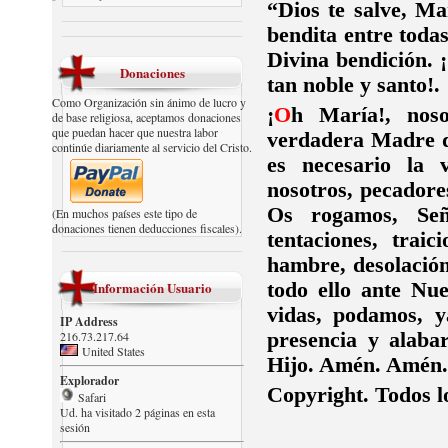
“Dios te salve, M
bendita entre toda
Divina bendición. 
Donaciones
tan noble y santo!.
Como Organización sin ánimo de lucro y
¡
O
h María!, nos
de base religiosa, aceptamos donaciones
que puedan hacer que nuestra labor
verdadera Madre d
continúe diariamente al servicio del Cristo.
es necesario la 
nosotros, pecadore
Os rogamos, Señ
(En muchos países este tipo de
donaciones tienen deducciones fiscales).
tentaciones, traic
hambre, desolación
Información Usuario
todo ello ante Nue
vidas, podamos, y
IP Address
216.73.217.64
presencia y alaba
United States
Hijo. Amén. Amén
Explorador
Copyright. Todos l
Safari
Ud. ha visitado 2 páginas en esta
sesión