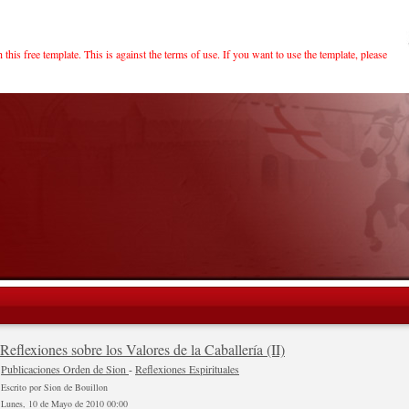
his free template. This is against the terms of use. If you want to use the template, please
Reflexiones sobre los Valores de la Caballería (II)
Publicaciones Orden de Sion
-
Reflexiones Espirituales
Escrito por Sion de Bouillon
Lunes, 10 de Mayo de 2010 00:00