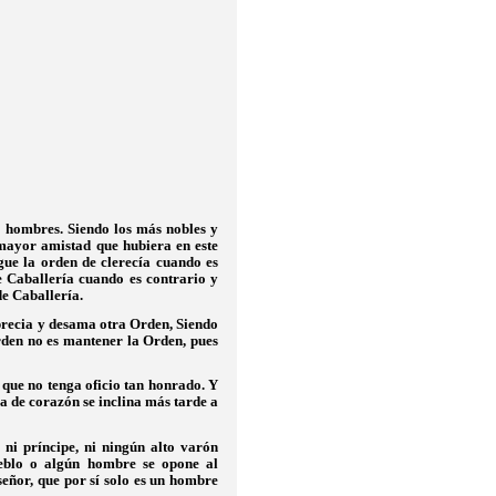
os hombres. Siendo los más nobles y
a mayor amistad que hubiera en este
gue la orden de clerecía cuando es
e Caballería cuando es contrario y
de Caballería.
precia y desama otra Orden, Siendo
rden no es mantener la Orden, pues
 que no tenga oficio tan honrado. Y
za de corazón se inclina más tarde a
 ni príncipe, ni ningún alto varón
pueblo o algún hombre se opone al
eñor, que por sí solo es un hombre