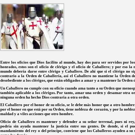
Entre los oficios que Dios facilito al mundo, hay dos para ser servidos por l
honrados, estos son el oficio de clérigo y el oficio de Caballero; y por eso l
mundo debería darse entre clérigo y Caballero. De ahí que si el clérigo no si
contrario a la Orden de Caballería, así el Caballero no mantiene la Orden d
desobediente a los clérigos, que están obligados a amar y a mantener la Orden 
Un Caballero no cumple con su oficio cuando ama tanto a su Orden que menos
también aplicable a los clérigos. Por tanto, amar una orden y desamar otra o
ninguna orden ha hecho Dios contraria a otra orden.
El Caballero por el honor de su oficio, se le debe más honor que a otro hombre
por el honor en que está por su Orden, tiene nobleza de corazón, y por la noble
maldad y a viles acciones que otro hombre.
Oficio de Caballero es mantener y defender a su señor terrenal, pues ni rey,
podría sin ayuda mantener la justicia entre sus gentes. De donde, si el 
mandamiento del rey o del príncipe, conviene que los Caballeros ayuden a su s