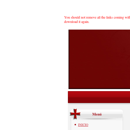
You should not remove all the links coming with t
download it again.
Menú
INICIO